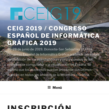
Saltar
al
contenido
CEIG 2019 / CONGRESO
ESPAÑOL DE INFORMÁTICA
GRÁFICA 2019
26-28 de junio de 2019, Donostia-San Sebastián. El XXIX
Congreso Español de Informática Gráfica pretende ser el foro
de discusión de los investigadores y profesionales de los
gráficos por computador y la visualización en España. Se
espera que los asistentes puedan presentar sus últimos
avances en todos los ámbitos de la Informática Gráfica.
Menú
INSCRIPCIÓN