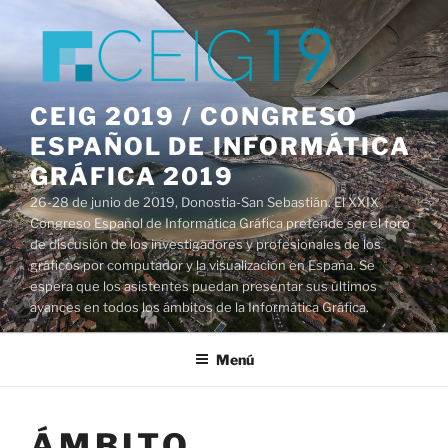
Saltar
al
contenido
CEIG 2019 / CONGRESO
ESPAÑOL DE INFORMÁTICA
GRÁFICA 2019
26-28 de junio de 2019, Donostia-San Sebastián. El XXIX
Congreso Español de Informática Gráfica pretende ser el foro
de discusión de los investigadores y profesionales de los
gráficos por computador y la visualización en España. Se
espera que los asistentes puedan presentar sus últimos
avances en todos los ámbitos de la Informática Gráfica.
Menú
ÁMBITO